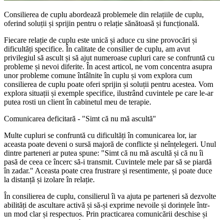
Consilierea de cuplu abordează problemele din relațiile de cuplu,
oferind soluții și sprijin pentru o relație sănătoasă și funcțională.
Fiecare relație de cuplu este unică și aduce cu sine provocări și
dificultăți specifice. În calitate de consilier de cuplu, am avut
privilegiul să ascult și să ajut numeroase cupluri care se confruntă cu
probleme și nevoi diferite. În acest articol, ne vom concentra asupra
unor probleme comune întâlnite în cuplu și vom explora cum
consilierea de cuplu poate oferi sprijin și soluții pentru acestea. Vom
explora situații și exemple specifice, ilustrând cuvintele pe care le-ar
putea rosti un client în cabinetul meu de terapie.
Comunicarea deficitară - "Simt că nu mă ascultă"
Multe cupluri se confruntă cu dificultăți în comunicarea lor, iar
aceasta poate deveni o sursă majoră de conflicte și neînțelegeri. Unul
dintre parteneri ar putea spune: "Simt că nu mă ascultă și că nu îi
pasă de ceea ce încerc să-i transmit. Cuvintele mele par să se piardă
în zadar." Aceasta poate crea frustrare și resentimente, și poate duce
la distanță și izolare în relație.
În consilierea de cuplu, consilierul îi va ajuta pe parteneri să dezvolte
abilități de ascultare activă și să-și exprime nevoile și dorințele într-
un mod clar și respectuos. Prin practicarea comunicării deschise și