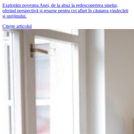
Explorăm povestea Anei, de la abuz la redescoperirea sinelui,
oferind perspectivă și resurse pentru cei aflați în căutarea vindecării
și sprijinului.
Citește articolul