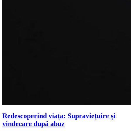
Redescoperind viața: Supraviețuire și
vindecare după abuz