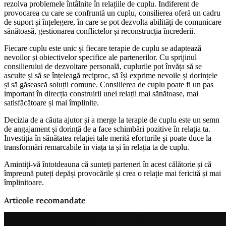
rezolva problemele întâlnite în relațiile de cuplu. Indiferent de
provocarea cu care se confruntă un cuplu, consilierea oferă un cadru
de suport și înțelegere, în care se pot dezvolta abilități de comunicare
sănătoasă, gestionarea conflictelor și reconstrucția încrederii.
Fiecare cuplu este unic și fiecare terapie de cuplu se adaptează
nevoilor și obiectivelor specifice ale partenerilor. Cu sprijinul
consilierului de dezvoltare personală, cuplurile pot învăța să se
asculte și să se înțeleagă reciproc, să își exprime nevoile și dorințele
și să găsească soluții comune. Consilierea de cuplu poate fi un pas
important în direcția construirii unei relații mai sănătoase, mai
satisfăcătoare și mai împlinite.
Decizia de a căuta ajutor și a merge la terapie de cuplu este un semn
de angajament și dorință de a face schimbări pozitive în relația ta.
Investiția în sănătatea relației tale merită eforturile și poate duce la
transformări remarcabile în viața ta și în relația ta de cuplu.
Amintiți-vă întotdeauna că sunteți parteneri în acest călătorie și că
împreună puteți depăși provocările și crea o relație mai fericită și mai
împlinitoare.
Articole recomandate