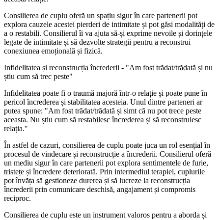
Consilierea de cuplu oferă un spațiu sigur în care partenerii pot
explora cauzele acestei pierderi de intimitate și pot găsi modalități de
a o restabili. Consilierul îi va ajuta să-și exprime nevoile și dorințele
legate de intimitate și să dezvolte strategii pentru a reconstrui
conexiunea emoțională și fizică.
Infidelitatea și reconstrucția încrederii - "Am fost trădat/trădată și nu
știu cum să trec peste"
Infidelitatea poate fi o traumă majoră într-o relație și poate pune în
pericol încrederea și stabilitatea acesteia. Unul dintre parteneri ar
putea spune: "Am fost trădat/trădată și simt că nu pot trece peste
aceasta. Nu știu cum să restabilesc încrederea și să reconstruiesc
relația."
În astfel de cazuri, consilierea de cuplu poate juca un rol esențial în
procesul de vindecare și reconstrucție a încrederii. Consilierul oferă
un mediu sigur în care partenerii pot explora sentimentele de furie,
tristețe și încredere deteriorată. Prin intermediul terapiei, cuplurile
pot învăța să gestioneze durerea și să lucreze la reconstrucția
încrederii prin comunicare deschisă, angajament și compromis
reciproc.
Consilierea de cuplu este un instrument valoros pentru a aborda și