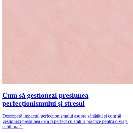
Cum să gestionezi presiunea
perfecționismului și stresul
Descoperă impactul perfecționismului asupra sănătății și cum să
gestionezi presiunea de a fi perfect cu sfaturi practice pentru o viață
echilibrată.