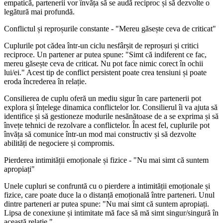
empatică, partenerii vor învăța să se audă reciproc și să dezvolte o
legătură mai profundă.
Conflictul și reproșurile constante - "Mereu găsește ceva de criticat"
Cuplurile pot cădea într-un ciclu nesfârșit de reproșuri și critici
reciproce. Un partener ar putea spune: "Simt că indiferent ce fac,
mereu găsește ceva de criticat. Nu pot face nimic corect în ochii
lui/ei." Acest tip de conflict persistent poate crea tensiuni și poate
eroda încrederea în relație.
Consilierea de cuplu oferă un mediu sigur în care partenerii pot
explora și înțelege dinamica conflictelor lor. Consilierul îi va ajuta să
identifice și să gestioneze modurile nesănătoase de a se exprima și să
învețe tehnici de rezolvare a conflictelor. În acest fel, cuplurile pot
învăța să comunice într-un mod mai constructiv și să dezvolte
abilități de negociere și compromis.
Pierderea intimității emoționale și fizice - "Nu mai simt că suntem
apropiați"
Unele cupluri se confruntă cu o pierdere a intimității emoționale și
fizice, care poate duce la o distanță emoțională între parteneri. Unul
dintre parteneri ar putea spune: "Nu mai simt că suntem apropiați.
Lipsa de conexiune și intimitate mă face să mă simt singur/singură în
această relație."