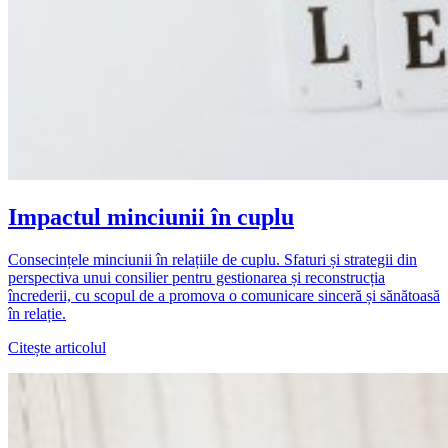
Impactul minciunii în cuplu
Consecințele minciunii în relațiile de cuplu. Sfaturi și strategii din
perspectiva unui consilier pentru gestionarea și reconstrucția
încrederii, cu scopul de a promova o comunicare sinceră și sănătoasă
în relație.
Citește articolul