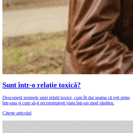
Sunt într-o relație toxică?
Descoperă semnele unei relații toxice, cum îți dai seama că ești prins
într-una și cum să-ți reconstruiești viața într-un mod sănătos.
Citește articolul