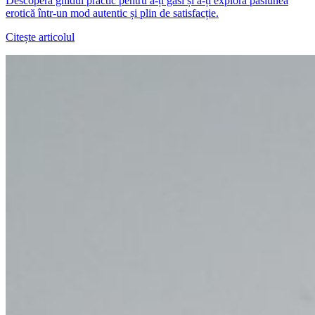
Descoperă ghidul practic pentru a-ți găsi și a-ți explora pasiunea
erotică într-un mod autentic și plin de satisfacție.
Citește articolul