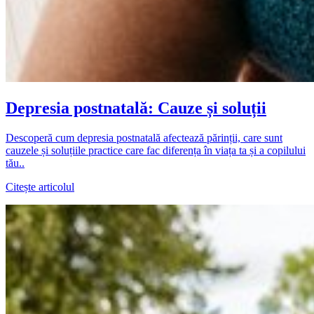
Depresia postnatală: Cauze și soluții
Descoperă cum depresia postnatală afectează părinții, care sunt
cauzele și soluțiile practice care fac diferența în viața ta și a copilului
tău..
Citește articolul