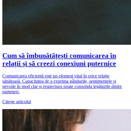
Cum să îmbunătățești comunicarea în
relații și să creezi conexiuni puternice
Comunicarea eficientă este un element vital în orice relație
sănătoasă. Capacitatea de a exprima gândurile, sentimentele și
nevoile în mod clar și respectuos poate consolida legăturile dintre
parteneri.
Citește articolul