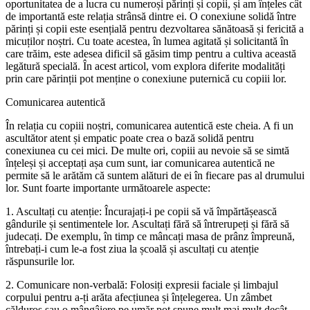
oportunitatea de a lucra cu numeroși părinți și copii, și am înțeles cât
de importantă este relația strânsă dintre ei. O conexiune solidă între
părinți și copii este esențială pentru dezvoltarea sănătoasă și fericită a
micuților noștri. Cu toate acestea, în lumea agitată și solicitantă în
care trăim, este adesea dificil să găsim timp pentru a cultiva această
legătură specială. În acest articol, vom explora diferite modalități
prin care părinții pot menține o conexiune puternică cu copiii lor.
Comunicarea autentică
În relația cu copiii noștri, comunicarea autentică este cheia. A fi un
ascultător atent și empatic poate crea o bază solidă pentru
conexiunea cu cei mici. De multe ori, copiii au nevoie să se simtă
înțeleși și acceptați așa cum sunt, iar comunicarea autentică ne
permite să le arătăm că suntem alături de ei în fiecare pas al drumului
lor. Sunt foarte importante următoarele aspecte:
1. Ascultați cu atenție: Încurajați-i pe copii să vă împărtășească
gândurile și sentimentele lor. Ascultați fără să întrerupeți și fără să
judecați. De exemplu, în timp ce mâncați masa de prânz împreună,
întrebați-i cum le-a fost ziua la școală și ascultați cu atenție
răspunsurile lor.
2. Comunicare non-verbală: Folosiți expresii faciale și limbajul
corpului pentru a-ți arăta afecțiunea și înțelegerea. Un zâmbet
călduros sau o mângâiere pe umăr pot spune mult mai mult decât