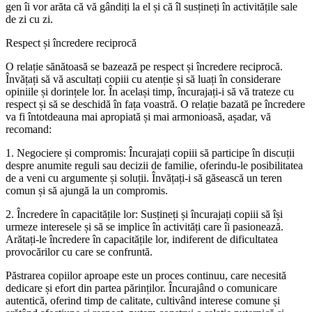
gen îi vor arăta că vă gândiți la el și că îl susțineți în activitățile sale
de zi cu zi.
Respect și încredere reciprocă
O relație sănătoasă se bazează pe respect și încredere reciprocă.
Învățați să vă ascultați copiii cu atenție și să luați în considerare
opiniile și dorințele lor. În același timp, încurajați-i să vă trateze cu
respect și să se deschidă în fața voastră. O relație bazată pe încredere
va fi întotdeauna mai apropiată și mai armonioasă, așadar, vă
recomand:
1. Negociere și compromis: Încurajați copiii să participe în discuții
despre anumite reguli sau decizii de familie, oferindu-le posibilitatea
de a veni cu argumente și soluții. Învățați-i să găsească un teren
comun și să ajungă la un compromis.
2. Încredere în capacitățile lor: Susțineți și încurajați copiii să își
urmeze interesele și să se implice în activități care îi pasionează.
Arătați-le încredere în capacitățile lor, indiferent de dificultatea
provocărilor cu care se confruntă.
Păstrarea copiilor aproape este un proces continuu, care necesită
dedicare și efort din partea părinților. Încurajând o comunicare
autentică, oferind timp de calitate, cultivând interese comune și