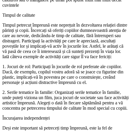
cuvintele
Timpul de calitate
Timpul petrecut împreună este neprețuit în dezvoltarea relației dintre
părinți și copii. Încercați să oferiți copiilor dumneavoastră atenția de
care au nevoie, dedicându-le timp de calitate, fără întreruperi sau
distrageri. Participați la activități pe care le apreciază, ascultați
poveștile lor și implicați-vă activ în jocurile lor. Astfel, le arătați că
vă pasă de ceea ce îi interesează și că sunteți prezenți în viața lor.
Iată câteva exemple de activități care sigur îî va face fericiți:
1. Jocuri de rol: Participați în jocurile de rol preferate ale copiilor.
Dacă, de exemplu, copilul vostru adoră să se joace cu figurine din
plastic, implicați-vă în povestea pe care o construiește, creând
personaje și acțiuni distractive împreună cu el.
2. Serile tematice în familie: Organizați serile tematice în familie,
unde puteți viziona un film, juca jocuri de societate sau face activități
artistice împreună. Alegeți o dată în fiecare săptămână pentru a vă
concentra pe petrecerea timpului de calitate în mod special cu copiii.
Încurajarea independenței
Deși este important să petreceți timp împreună, este la fel de