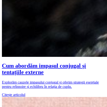
Cum abordăm impasul conjugal și
tentațiile externe
Explorăm cauzele impasului conjugal și oferim strategii esențiale
pentru reînnoire și echilibru în relația de cuplu.
Citește articolul