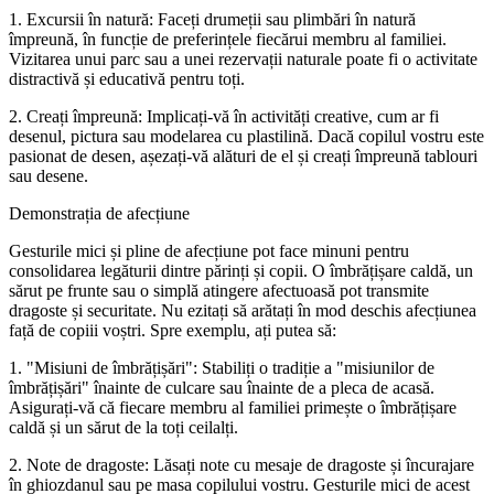
1. Excursii în natură: Faceți drumeții sau plimbări în natură
împreună, în funcție de preferințele fiecărui membru al familiei.
Vizitarea unui parc sau a unei rezervații naturale poate fi o activitate
distractivă și educativă pentru toți.
2. Creați împreună: Implicați-vă în activități creative, cum ar fi
desenul, pictura sau modelarea cu plastilină. Dacă copilul vostru este
pasionat de desen, așezați-vă alături de el și creați împreună tablouri
sau desene.
Demonstrația de afecțiune
Gesturile mici și pline de afecțiune pot face minuni pentru
consolidarea legăturii dintre părinți și copii. O îmbrățișare caldă, un
sărut pe frunte sau o simplă atingere afectuoasă pot transmite
dragoste și securitate. Nu ezitați să arătați în mod deschis afecțiunea
față de copiii voștri. Spre exemplu, ați putea să:
1. "Misiuni de îmbrățișări": Stabiliți o tradiție a "misiunilor de
îmbrățișări" înainte de culcare sau înainte de a pleca de acasă.
Asigurați-vă că fiecare membru al familiei primește o îmbrățișare
caldă și un sărut de la toți ceilalți.
2. Note de dragoste: Lăsați note cu mesaje de dragoste și încurajare
în ghiozdanul sau pe masa copilului vostru. Gesturile mici de acest