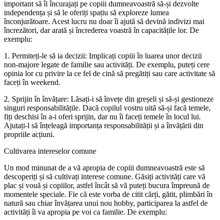
important să îi încurajați pe copiii dumneavoastră să-și dezvolte
independența și să le oferiți spațiu să exploreze lumea
înconjurătoare. Acest lucru nu doar îi ajută să devină indivizi mai
încrezători, dar arată și încrederea voastră în capacitățile lor. De
exemplu:
1. Permiteți-le să ia decizii: Implicați copiii în luarea unor decizii
non-majore legate de familie sau activități. De exemplu, puteți cere
opinia lor cu privire la ce fel de cină să pregătiți sau care activitate să
faceți în weekend.
2. Sprijin în învățare: Lăsați-i să învețe din greșeli și să-și gestioneze
singuri responsabilitățile. Dacă copilul vostru uită să-și facă temele,
fiți deschisi în a-i oferi sprijin, dar nu îi faceți temele în locul lui.
Ajutați-l să înțeleagă importanța responsabilității și a învățării din
propriile acțiuni.
Cultivarea intereselor comune
Un mod minunat de a vă apropia de copiii dumneavoastră este să
descoperiți și să cultivați interese comune. Găsiți activități care vă
plac și vouă și copiilor, astfel încât să vă puteți bucura împreună de
momentele speciale. Fie că este vorba de citit cărți, gătit, plimbări în
natură sau chiar învățarea unui nou hobby, participarea la astfel de
activități îi va apropia pe voi ca familie. De exemplu: