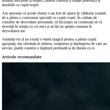
arătând afecțiune și respect, putem construi o relație puternică și
durabilă cu copiii noștri.
Am speranța că aceste sfaturi v-au fost de ajutor în călătoria voastră
de a păstra o conexiune specială cu copiii voștri. În calitate de
consilier de dezvoltare personală, vă încurajez să continuați să vă
investiți în relația cu cei mici și să fiți un sprijin constant în
dezvoltarea lor.
Amintiți-vă că nu există o rețetă magică pentru a păstra copiii
apropiați, dar oferindu-le iubirea, susținerea și înțelegerea de care au
nevoie, puteți construi o legătură profundă și de durată cu ei.
Articole recomandate