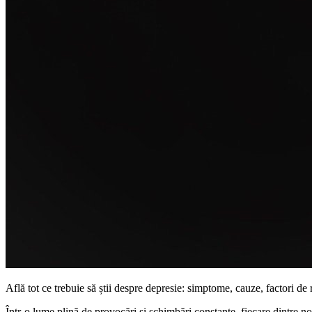
Află tot ce trebuie să știi despre depresie: simptome, cauze, factori de r
Într-o lume plină de provocări și schimbări constante, fiecare dintre n