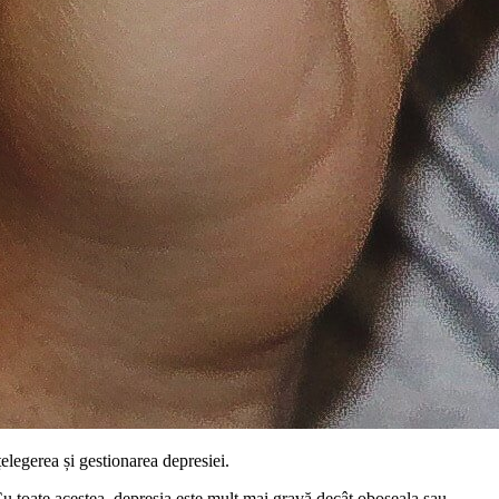
țelegerea și gestionarea depresiei.
Cu toate acestea, depresia este mult mai gravă decât oboseala sau