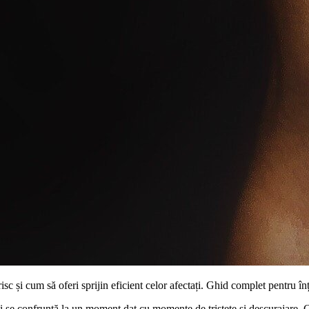
isc și cum să oferi sprijin eficient celor afectați. Ghid complet pentru în
oi se confruntă la un moment dat cu momente de tristețe și descurajare. 