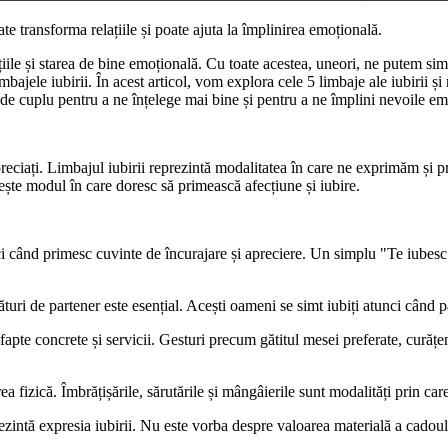
te transforma relațiile și poate ajuta la împlinirea emoțională.
le și starea de bine emoțională. Cu toate acestea, uneori, ne putem simți n
bajele iubirii. În acest articol, vom explora cele 5 limbaje ale iubirii și
 de cuplu pentru a ne înțelege mai bine și pentru a ne împlini nevoile em
apreciați. Limbajul iubirii reprezintă modalitatea în care ne exprimăm și 
ește modul în care doresc să primească afecțiune și iubire.
ci când primesc cuvinte de încurajare și apreciere. Un simplu "Te iubes
ături de partener este esențial. Acești oameni se simt iubiți atunci când p
apte concrete și servicii. Gesturi precum gătitul mesei preferate, curățen
erea fizică. Îmbrățișările, sărutările și mângâierile sunt modalități prin car
intă expresia iubirii. Nu este vorba despre valoarea materială a cadoului