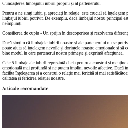
Cunoașterea limbajului iubirii propriu și al partenerului
Pentru a ne simți iubiți și apreciați în relație, este crucial să înțelegem
limbajul iubirii potrivit. De exemplu, dacă limbajul nostru principal est
neîmpliniți.
Consilierea de cuplu - Un sprijin în descoperirea și rezolvarea diferenț
Dacă simțim că limbajele iubirii noastre și ale partenerului nu se potri
poate ajuta să înțelegem nevoile și dorințele noastre emoționale și să 
bine modul în care partenerul nostru primește și exprimă afecțiunea.
Cele 5 limbaje ale iubirii reprezintă cheia pentru a construi și menține 
emoțională mai profundă și ne putem împlini nevoile afective. Dacă întâmp
facilita înțelegerea și a construi o relație mai fericită și mai satisfăcăto
calitatea și fericirea relației noastre.
Articole recomandate