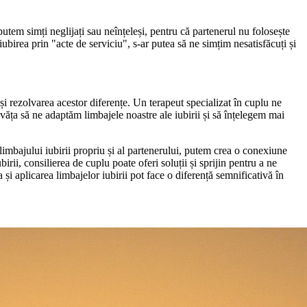
e putem simți neglijați sau neînțeleși, pentru că partenerul nu folosește
ubirea prin "acte de serviciu", s-ar putea să ne simțim nesatisfăcuți și
și rezolvarea acestor diferențe. Un terapeut specializat în cuplu ne
văța să ne adaptăm limbajele noastre ale iubirii și să înțelegem mai
a limbajului iubirii propriu și al partenerului, putem crea o conexiune
rii, consilierea de cuplu poate oferi soluții și sprijin pentru a ne
ea și aplicarea limbajelor iubirii pot face o diferență semnificativă în