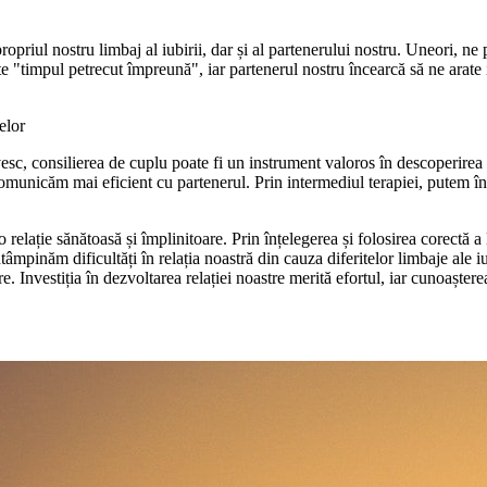
 propriul nostru limbaj al iubirii, dar și al partenerului nostru. Uneori, n
e "timpul petrecut împreună", iar partenerul nostru încearcă să ne arate i
elor
vesc, consilierea de cuplu poate fi un instrument valoros în descoperirea 
comunicăm mai eficient cu partenerul. Prin intermediul terapiei, putem în
o relație sănătoasă și împlinitoare. Prin înțelegerea și folosirea corectă 
inăm dificultăți în relația noastră din cauza diferitelor limbaje ale iubi
are. Investiția în dezvoltarea relației noastre merită efortul, iar cunoașter