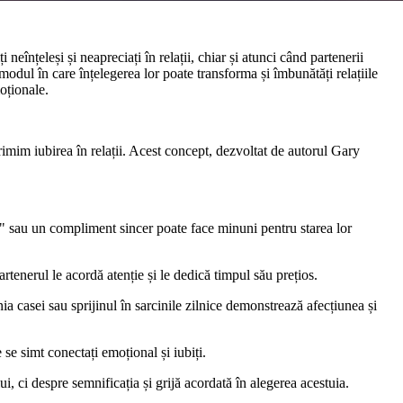
eînțeleși și neapreciați în relații, chiar și atunci când partenerii
 modul în care înțelegerea lor poate transforma și îmbunătăți relațiile
oționale.
primim iubirea în relații. Acest concept, dezvoltat de autorul Gary
c" sau un compliment sincer poate face minuni pentru starea lor
artenerul le acordă atenție și le dedică timpul său prețios.
ia casei sau sprijinul în sarcinile zilnice demonstrează afecțiunea și
e se simt conectați emoțional și iubiți.
, ci despre semnificația și grijă acordată în alegerea acestuia.