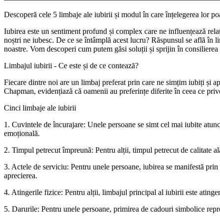
Descoperă cele 5 limbaje ale iubirii și modul în care înțelegerea lor poa
Iubirea este un sentiment profund și complex care ne influențează relații
noștri ne iubesc. De ce se întâmplă acest lucru? Răspunsul se află în lim
noastre. Vom descoperi cum putem găsi soluții și sprijin în consilierea
Limbajul iubirii - Ce este și de ce contează?
Fiecare dintre noi are un limbaj preferat prin care ne simțim iubiți și 
Chapman, evidențiază că oamenii au preferințe diferite în ceea ce priv
Cinci limbaje ale iubirii
1. Cuvintele de încurajare: Unele persoane se simt cel mai iubite atun
emoțională.
2. Timpul petrecut împreună: Pentru alții, timpul petrecut de calitate al
3. Actele de serviciu: Pentru unele persoane, iubirea se manifestă prin f
aprecierea.
4. Atingerile fizice: Pentru alții, limbajul principal al iubirii este ating
5. Darurile: Pentru unele persoane, primirea de cadouri simbolice reprez