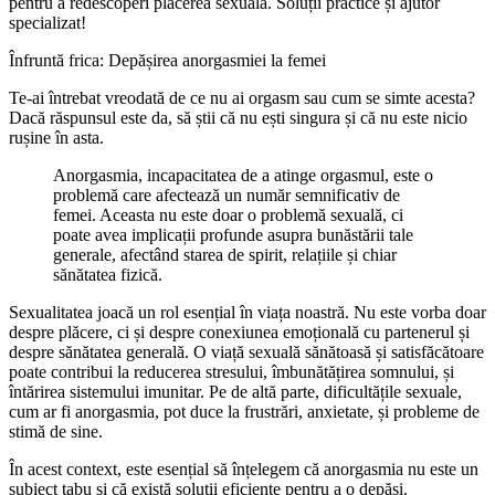
pentru a redescoperi plăcerea sexuală. Soluții practice și ajutor
specializat!
Înfruntă frica: Depășirea anorgasmiei la femei
Te-ai întrebat vreodată de ce nu ai orgasm sau cum se simte acesta?
Dacă răspunsul este da, să știi că nu ești singura și că nu este nicio
rușine în asta.
Anorgasmia, incapacitatea de a atinge orgasmul, este o
problemă care afectează un număr semnificativ de
femei. Aceasta nu este doar o problemă sexuală, ci
poate avea implicații profunde asupra bunăstării tale
generale, afectând starea de spirit, relațiile și chiar
sănătatea fizică.
Sexualitatea joacă un rol esențial în viața noastră. Nu este vorba doar
despre plăcere, ci și despre conexiunea emoțională cu partenerul și
despre sănătatea generală. O viață sexuală sănătoasă și satisfăcătoare
poate contribui la reducerea stresului, îmbunătățirea somnului, și
întărirea sistemului imunitar. Pe de altă parte, dificultățile sexuale,
cum ar fi anorgasmia, pot duce la frustrări, anxietate, și probleme de
stimă de sine.
În acest context, este esențial să înțelegem că anorgasmia nu este un
subiect tabu și că există soluții eficiente pentru a o depăși.