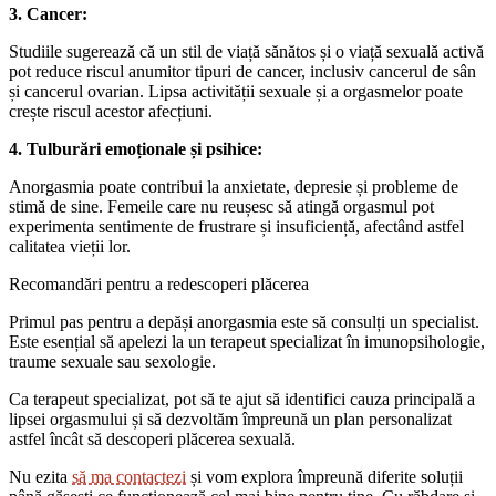
3. Cancer:
Studiile sugerează că un stil de viață sănătos și o viață sexuală activă
pot reduce riscul anumitor tipuri de cancer, inclusiv cancerul de sân
și cancerul ovarian. Lipsa activității sexuale și a orgasmelor poate
crește riscul acestor afecțiuni.
4. Tulburări emoționale și psihice:
Anorgasmia poate contribui la anxietate, depresie și probleme de
stimă de sine. Femeile care nu reușesc să atingă orgasmul pot
experimenta sentimente de frustrare și insuficiență, afectând astfel
calitatea vieții lor.
Recomandări pentru a redescoperi plăcerea
Primul pas pentru a depăși anorgasmia este să consulți un specialist.
Este esențial să apelezi la un terapeut specializat în imunopsihologie,
traume sexuale sau sexologie.
Ca terapeut specializat, pot să te ajut să identifici cauza principală a
lipsei orgasmului și să dezvoltăm împreună un plan personalizat
astfel încât să descoperi plăcerea sexuală.
Nu ezita
să ma contactezi
și vom explora împreună diferite soluții