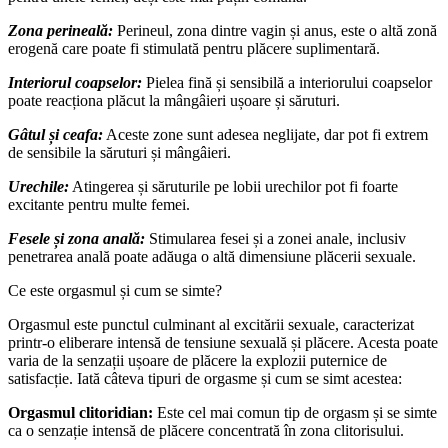
Zona perineală:
Perineul, zona dintre vagin și anus, este o altă zonă
erogenă care poate fi stimulată pentru plăcere suplimentară.
Interiorul coapselor:
Pielea fină și sensibilă a interiorului coapselor
poate reacționa plăcut la mângâieri ușoare și săruturi.
Gâtul și ceafa:
Aceste zone sunt adesea neglijate, dar pot fi extrem
de sensibile la săruturi și mângâieri.
Urechile:
Atingerea și săruturile pe lobii urechilor pot fi foarte
excitante pentru multe femei.
Fesele și zona anală:
Stimularea fesei și a zonei anale, inclusiv
penetrarea anală poate adăuga o altă dimensiune plăcerii sexuale.
Ce este orgasmul și cum se simte?
Orgasmul este punctul culminant al excitării sexuale, caracterizat
printr-o eliberare intensă de tensiune sexuală și plăcere. Acesta poate
varia de la senzații ușoare de plăcere la explozii puternice de
satisfacție. Iată câteva tipuri de orgasme și cum se simt acestea:
Orgasmul clitoridian:
Este cel mai comun tip de orgasm și se simte
ca o senzație intensă de plăcere concentrată în zona clitorisului.