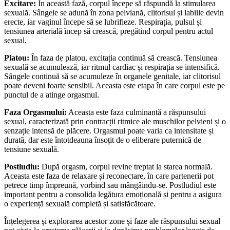
Excitare:
În această fază, corpul începe să răspundă la stimularea
sexuală. Sângele se adună în zona pelviană, clitorisul și labiile devin
erecte, iar vaginul începe să se lubrifieze. Respirația, pulsul și
tensiunea arterială încep să crească, pregătind corpul pentru actul
sexual.
Platou:
În faza de platou, excitația continuă să crească. Tensiunea
sexuală se acumulează, iar ritmul cardiac și respirația se intensifică.
Sângele continuă să se acumuleze în organele genitale, iar clitorisul
poate deveni foarte sensibil. Aceasta este etapa în care corpul este pe
punctul de a atinge orgasmul.
Faza Orgasmului:
Aceasta este faza culminantă a răspunsului
sexual, caracterizată prin contracții ritmice ale mușchilor pelvieni și o
senzație intensă de plăcere. Orgasmul poate varia ca intensitate și
durată, dar este întotdeauna însoțit de o eliberare puternică de
tensiune sexuală.
Postludiu:
După orgasm, corpul revine treptat la starea normală.
Aceasta este faza de relaxare și reconectare, în care partenerii pot
petrece timp împreună, vorbind sau mângâindu-se. Postludiul este
important pentru a consolida legătura emoțională și pentru a asigura
o experiență sexuală completă și satisfăcătoare.
Înțelegerea și explorarea acestor zone și faze ale răspunsului sexual