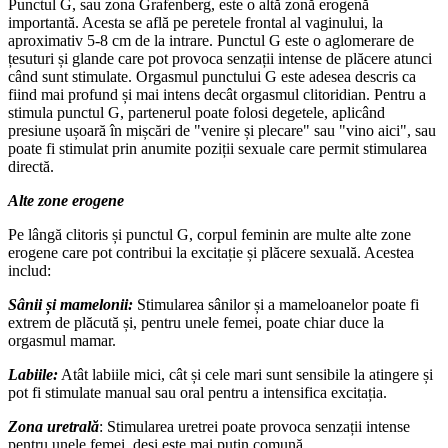
Punctul G, sau zona Grafenberg, este o altă zonă erogenă
importantă. Acesta se află pe peretele frontal al vaginului, la
aproximativ 5-8 cm de la intrare. Punctul G este o aglomerare de
țesuturi și glande care pot provoca senzații intense de plăcere atunci
când sunt stimulate. Orgasmul punctului G este adesea descris ca
fiind mai profund și mai intens decât orgasmul clitoridian. Pentru a
stimula punctul G, partenerul poate folosi degetele, aplicând
presiune ușoară în mișcări de "venire și plecare" sau "vino aici", sau
poate fi stimulat prin anumite poziții sexuale care permit stimularea
directă.
Alte zone erogene
Pe lângă clitoris și punctul G, corpul feminin are multe alte zone
erogene care pot contribui la excitație și plăcere sexuală. Acestea
includ:
Sânii și mamelonii:
Stimularea sânilor și a mameloanelor poate fi
extrem de plăcută și, pentru unele femei, poate chiar duce la
orgasmul mamar.
Labiile:
Atât labiile mici, cât și cele mari sunt sensibile la atingere și
pot fi stimulate manual sau oral pentru a intensifica excitația.
Zona uretrală
: Stimularea uretrei poate provoca senzații intense
pentru unele femei, deși este mai puțin comună.