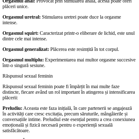
Orgasmul anal:
Provocat prin stimularea anală, acesta poate oferi
plăceri unice.
Orgasmul uretral:
Stimularea uretrei poate duce la orgasme
intense.
Orgasmul squirt:
Caracterizat printr-o eliberare de lichid, este unul
dintre cele mai intense.
Orgasmul generalizat:
Plăcerea este resimțită în tot corpul.
Orgasmul multiplu:
Experimentarea mai multor orgasme succesive
într-o singură sesiune.
Răspunsul sexual feminin
Răspunsul sexual feminin poate fi împărțit în mai multe faze
distincte, fiecare având un rol important în atingerea și intensificarea
plăcerii:
Preludiu:
Aceasta este faza inițială, în care partenerii se angajează
în activități care cresc excitația, precum săruturile, mângâierile și
conversațiile intime. Preludiul este esențial pentru a crea conexiunea
emoțională și fizică necesară pentru o experiență sexuală
satisfăcătoare.