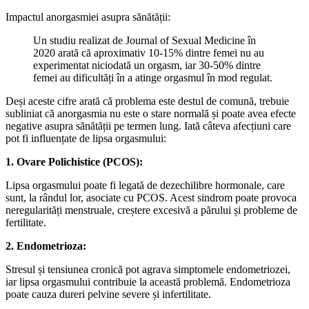
Impactul anorgasmiei asupra sănătății:
Un studiu realizat de Journal of Sexual Medicine în
2020 arată că aproximativ 10-15% dintre femei nu au
experimentat niciodată un orgasm, iar 30-50% dintre
femei au dificultăți în a atinge orgasmul în mod regulat.
Deși aceste cifre arată că problema este destul de comună, trebuie
subliniat că anorgasmia nu este o stare normală și poate avea efecte
negative asupra sănătății pe termen lung. Iată câteva afecțiuni care
pot fi influențate de lipsa orgasmului:
1. Ovare Polichistice (PCOS):
Lipsa orgasmului poate fi legată de dezechilibre hormonale, care
sunt, la rândul lor, asociate cu PCOS. Acest sindrom poate provoca
neregularități menstruale, creștere excesivă a părului și probleme de
fertilitate.
2. Endometrioza:
Stresul și tensiunea cronică pot agrava simptomele endometriozei,
iar lipsa orgasmului contribuie la această problemă. Endometrioza
poate cauza dureri pelvine severe și infertilitate.