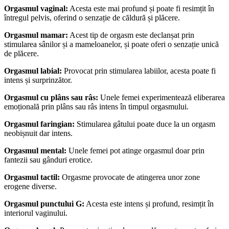
Orgasmul vaginal:
Acesta este mai profund și poate fi resimțit în
întregul pelvis, oferind o senzație de căldură și plăcere.
Orgasmul mamar:
Acest tip de orgasm este declanșat prin
stimularea sânilor și a mameloanelor, și poate oferi o senzație unică
de plăcere.
Orgasmul labial:
Provocat prin stimularea labiilor, acesta poate fi
intens și surprinzător.
Orgasmul cu plâns sau râs:
Unele femei experimentează eliberarea
emoțională prin plâns sau râs intens în timpul orgasmului.
Orgasmul faringian:
Stimularea gâtului poate duce la un orgasm
neobișnuit dar intens.
Orgasmul mental:
Unele femei pot atinge orgasmul doar prin
fantezii sau gânduri erotice.
Orgasmul tactil:
Orgasme provocate de atingerea unor zone
erogene diverse.
Orgasmul punctului G:
Acesta este intens și profund, resimțit în
interiorul vaginului.