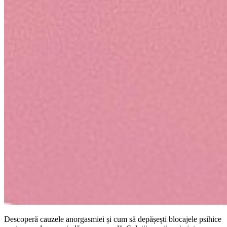
Descoperă cauzele anorgasmiei și cum să depășești blocajele psihice