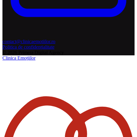
contact@clinicaemotiilor.ro
Politica de confidențialitate
© 2026 Primera Digital Agency
Clinica Emoțiilor