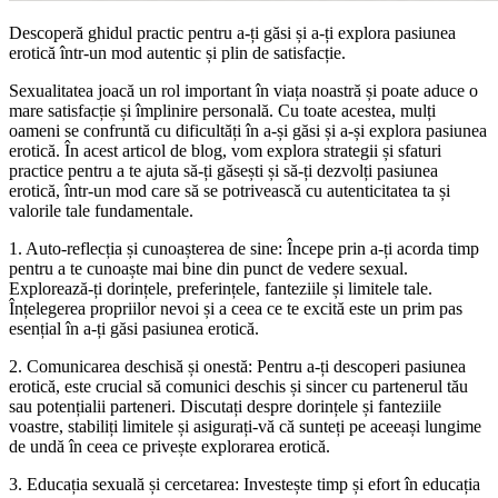
Descoperă ghidul practic pentru a-ți găsi și a-ți explora pasiunea
erotică într-un mod autentic și plin de satisfacție.
Sexualitatea joacă un rol important în viața noastră și poate aduce o
mare satisfacție și împlinire personală. Cu toate acestea, mulți
oameni se confruntă cu dificultăți în a-și găsi și a-și explora pasiunea
erotică. În acest articol de blog, vom explora strategii și sfaturi
practice pentru a te ajuta să-ți găsești și să-ți dezvolți pasiunea
erotică, într-un mod care să se potrivească cu autenticitatea ta și
valorile tale fundamentale.
1. Auto-reflecția și cunoașterea de sine: Începe prin a-ți acorda timp
pentru a te cunoaște mai bine din punct de vedere sexual.
Explorează-ți dorințele, preferințele, fanteziile și limitele tale.
Înțelegerea propriilor nevoi și a ceea ce te excită este un prim pas
esențial în a-ți găsi pasiunea erotică.
2. Comunicarea deschisă și onestă: Pentru a-ți descoperi pasiunea
erotică, este crucial să comunici deschis și sincer cu partenerul tău
sau potențialii parteneri. Discutați despre dorințele și fanteziile
voastre, stabiliți limitele și asigurați-vă că sunteți pe aceeași lungime
de undă în ceea ce privește explorarea erotică.
3. Educația sexuală și cercetarea: Investește timp și efort în educația