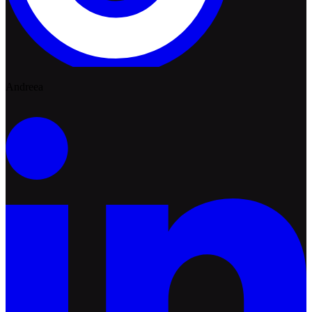
Andreea