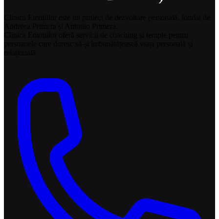
Clinica Emoțiilor este un proiect de dezvoltare personală, fondat de
Andreea Primera și Antonio Primera.
Clinica Emoțiilor oferă servicii de coaching și terapie pentru
persoanele care doresc să-și îmbunătățească viața personală și
relațională.